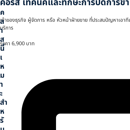
คอร์ส เทคนิคและทักษะการปิดการข
ค
เจ้าของธุรกิจ ผู้จัดการ หรือ หัวหน้าฝ่ายขาย ที่ประสบปัญหาเอาท
ล
บริการ
า
ส
ราคา
6,900 บาท
นี้
เ
ห
ม
า
ะ
สำ
ห
รั
บ