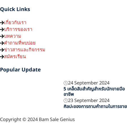
n
c
u
k
s
e
e
e
t
t
t
Quick Links
b
u
o
a
e
o
b
k
g
เกี่ยวกับเรา
o
e
r
บริการของเรา
e
บทความ
k
a
คำถามที่พบบ่อย
m
ข่าวสารและกิจกรรม
สมัครเรียน
Popular Update
Showing
24 September 2024
5 เคล็ดลับสำคัญสำหรับนักขายมือ
Slide
อาชีพ
1
23 September 2024
of
ศิลปะของการถามคำถามในการขาย
3
Copyright © 2024 Bam Sale Genius