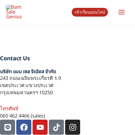
Skip
Main
to
เข้าเรียนออนไลน์
content
Men
e
Contact Us
e
บริษัท แบม เซล จีเนียส จำกัด
243 ถนนเฉลิมพระเกียรติ ร.9
e
เขตประเวศ แขวงประเวศ
กรุงเทพมหานครฯ 10250
โทรศัพท์
065 462 4466 (sales)
L
F
Y
T
I
i
a
o
i
n