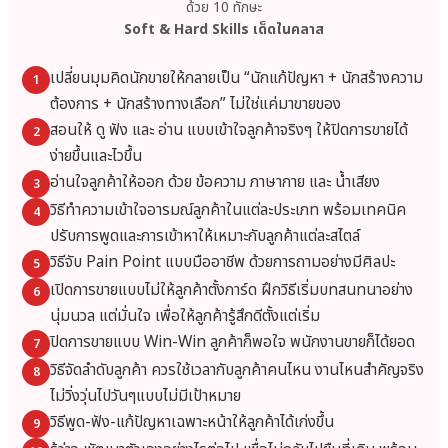
ด้วย 10 ทักษะ
Soft & Hard Skills เด็ดในคลาส
เปลี่ยนมุมคิดนักขายให้กลายเป็น “นักแก้ปัญหา + นักสร้างความ
1
ต้องการ + นักสร้างทางเลือก” ไม่ใช่แค่มาขายของ
สอนให้ ดู ฟัง และ อ่าน แบบเข้าใจลูกค้าจริงๆ ให้ปิดการขายได้
2
ง่ายขึ้นและไวขึ้น
อ่านใจลูกค้าให้ออก ด้วย ข้อความ ภาษากาย และ น้ำเสียง
3
วิธีทำความเข้าใจอารมณ์ลูกค้าในแต่ละประเภท พร้อมเทคนิค
4
ปรับการพูดและการเข้าหาให้เหมาะกับลูกค้าแต่ละสไตล์
วิธีจับ Pain Point แบบมืออาชีพ ด้วยการถามอย่างมีศิลปะ
5
เปิดการขายแบบไม่ให้ลูกค้าตั้งการ์ด ฝึกวิธีเริ่มบทสนทนาอย่าง
6
นุ่มนวล แต่มั่นใจ เพื่อให้ลูกค้ารู้สึกดีตั้งแต่เริ่ม
ปิดการขายแบบ Win-Win ลูกค้าก็พอใจ พนักงานขายก็ได้ยอด
7
วิธีจัดลำดับลูกค้า ควรใช้เวลากับลูกค้าคนไหน งานไหนสำคัญจริง
8
ไม่วิ่งวุ่นไปวันๆแบบไม่มีเป้าหมาย
วิธีพูด-ฟัง-แก้ปัญหาเฉพาะหน้าให้ลูกค้าได้เก่งขึ้น
9