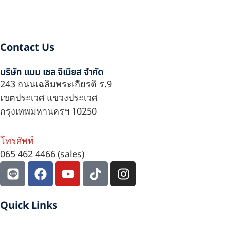
Contact Us
บริษัท แบม เซล จีเนียส จำกัด
243 ถนนเฉลิมพระเกียรติ ร.9
เขตประเวศ แขวงประเวศ
กรุงเทพมหานครฯ 10250
โทรศัพท์
065 462 4466 (sales)
L
F
Y
T
I
i
a
o
i
n
n
c
u
k
s
e
e
t
t
t
Quick Links
b
u
o
a